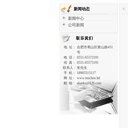
新闻动态
新闻中心
公司新闻
地 址：
合肥市蜀山区黄山路451
号
电 话：
0551-65573191
传 真：
0551-65573191
联系人：
朱先生
手 机：
18905515117
网 址：
www.muchen.ltd
邮 箱：
ahanke@126.com