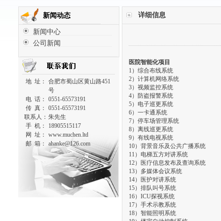
详细信息
新闻动态
新闻中心
公司新闻
医院智能化项目
1）
综合布线系统
2）
计算机网络系统
地 址：
合肥市蜀山区黄山路451
3）
视频监控系统
号
4）防盗报警系统
电 话：
0551-65573191
5）电子巡更系统
传 真：
0551-65573191
6）
一卡通系统
联系人：
朱先生
7）停车场管理系统
手 机：
18905515117
8）离线巡更系统
网 址：
www.muchen.ltd
9）有线电视系统
邮 箱：
ahanke@126.com
10）背景音乐及公共广播系统
11）电梯五方对讲系统
12）医疗信息发布及查询系统
13）
多媒体会议系统
14）医护对讲系统
15）排队叫号系统
16）ICU探视系统
17）手术示教系统
18）智能照明系统